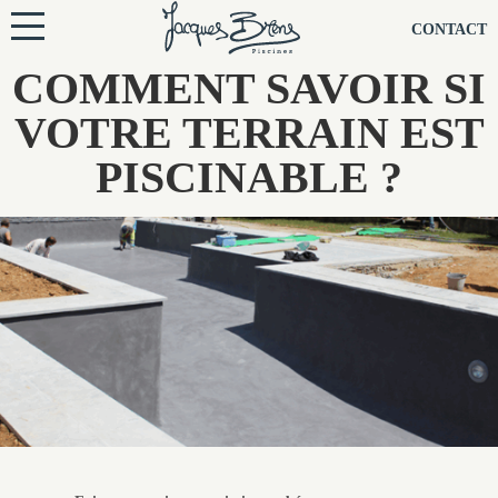
NOS PISCINES
CONTACT
COMMENT SAVOIR SI
NOTRE TECHNIQUE
VOTRE TERRAIN EST
RÉNOVATION
PISCINABLE ?
NOTRE SOCIÉTÉ
NOS CONSEILS
NOS AGENCES
CONTACTEZ-NOUS