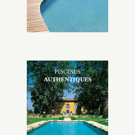
de volume et de matière sur-
mesure conçu par notre
bureau d’étude spécialisé.
PISCINES
AUTHENTIQUES
Les piscines en béton
authentiques Jacques Brens
se démarquent par la
noblesse des matériaux
utilisés pour garder un aspect