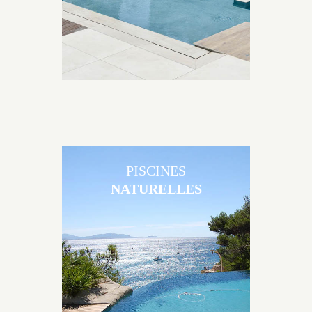
nombreuses options
disponibles, miroir, couloir
de nage, plage immergée,
débordement.
PISCINES
NATURELLES
Les piscines en béton
naturelles Jacques Brens sont
originales, elles s’intègrent
parfaitement à leur
environnement grâce à un jeu