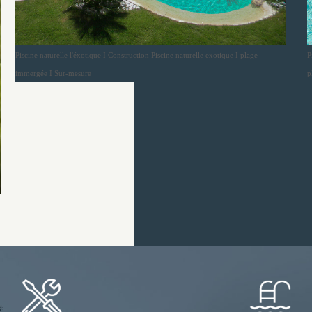
Piscine naturelle l'éxotique I Construction Piscine naturelle exotique I plage
P
immergée I Sur-mesure
p