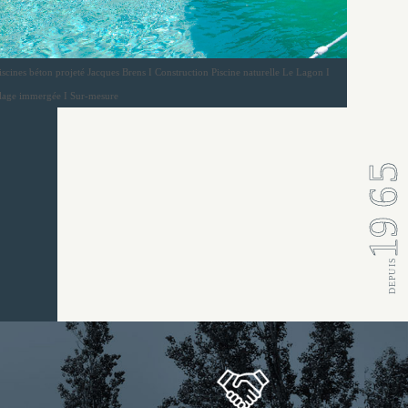
iscines béton projeté Jacques Brens I Construction Piscine naturelle Le Lagon I
lage immergée I Sur-mesure