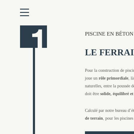
1
PISCINE EN BÉTON
LE FERRA
Pour la construction de piscin
joue un
rôle primordiale
, l
naturelles, entre la poussée de
doit être
solide, équilibré e
Calculé par notre bureau d’ét
de terrain
, pour les piscine