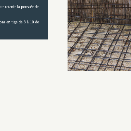
ur retenir la poussée de
 bas
en tige de 8 à 10 de