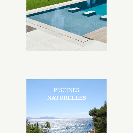
matériaux et de revêtements et les nombreuses
options disponibles, miroir, couloir de nage, plage
immergée, débordement.
PISCINES
NATURELLES
Les piscines en béton naturelles Jacques Brens sont
originales, elles s’intègrent parfaitement à leur