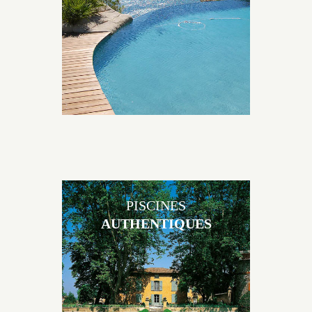
environnement grâce à un jeu de volume et de
matière sur-mesure conçu par notre bureau d’étude
spécialisé.
PISCINES
AUTHENTIQUES
Les piscines en béton authentiques Jacques Brens se
démarquent par la noblesse des matériaux
utilisés pour garder un aspect ancien, retrouver une