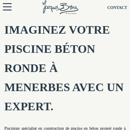
NOS PISCINES
CONTACT
NOTRE TECHNIQUE
IMAGINEZ VOTRE
RÉNOVATION
PISCINE BÉTON
NOTRE SOCIÉTÉ
RONDE À
NOS CONSEILS
MENERBES AVEC UN
NOS AGENCES
EXPERT.
CONTACTEZ-NOUS
Pisciniste spécialisé en construction de piscine en béton projeté ronde à