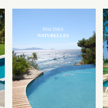
PISCINES
NATURELLES
Les piscines en béton naturelles Jacques Brens sont originales, elles
s’intègrent parfaitement à leur environnement grâce à un jeu de
volume et de matière sur-mesure conçu par notre bureau d’étude
spécialisé.