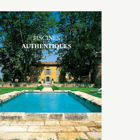
PISCINES
AUTHENTIQUES
Les piscines en béton authentiques Jacques Brens se démarquent par
la noblesse des matériaux
utilisés pour garder un aspect ancien, retrouver une patine naturelle
ou créer un ornement de pierres de taille.