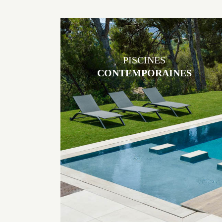
PISCINES
CONTEMPORAINES
Les piscines en béton contemporaines Jacques Brens sont uniques
grâce au large choix de matériaux et de revêtements et les
nombreuses options disponibles, miroir, couloir de nage, plage
immergée, débordement.