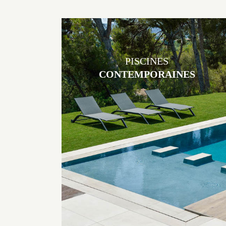
PISCINES
CONTEMPORAINES
Les piscines en béton contemporaines Jacques Brens sont uniques
grâce au large choix de matériaux et de revêtements et les
nombreuses options disponibles, miroir, couloir de nage, plage
immergée, débordement.