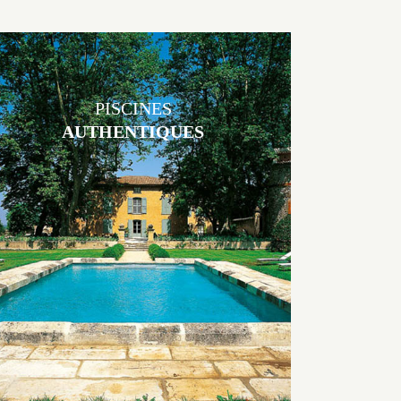
PISCINES
AUTHENTIQUES
Les piscines en béton authentiques Jacques Brens se démarquent par
la noblesse des matériaux
utilisés pour garder un aspect ancien, retrouver une patine naturelle
ou créer un ornement de pierres de taille.