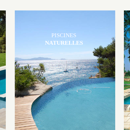
PISCINES
NATURELLES
Les piscines en béton naturelles Jacques Brens sont originales, elles
s’intègrent parfaitement à leur environnement grâce à un jeu de
volume et de matière sur-mesure conçu par notre bureau d’étude
spécialisé.