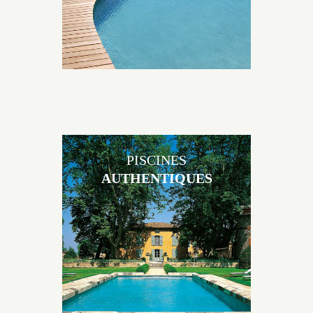
PISCINES
AUTHENTIQUES
Les piscines en béton authentiques Jacques Brens se
démarquent par la noblesse des matériaux
utilisés pour garder un aspect ancien, retrouver une
patine naturelle ou créer un ornement de pierres de
taille.