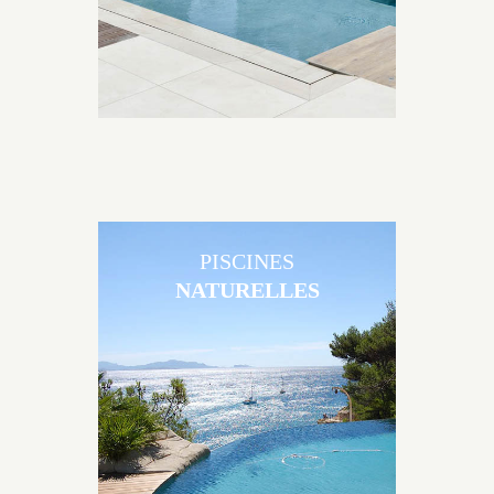
PISCINES
NATURELLES
Les piscines en béton naturelles Jacques Brens sont
originales, elles s’intègrent parfaitement à leur
environnement grâce à un jeu de volume et de
matière sur-mesure conçu par notre bureau d’étude
spécialisé.