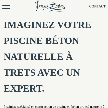
NOS PISCINES
CONTACT
NOTRE TECHNIQUE
IMAGINEZ VOTRE
RÉNOVATION
PISCINE BÉTON
NOTRE SOCIÉTÉ
NATURELLE À
NOS CONSEILS
TRETS AVEC UN
NOS AGENCES
EXPERT.
CONTACTEZ-NOUS
Pisciniste spécialisé en construction de piscine en béton projeté naturelle à