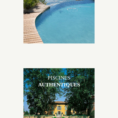
environnement grâce à un jeu de volume et de
matière sur-mesure conçu par notre bureau d’étude
spécialisé.
PISCINES
AUTHENTIQUES
Les piscines en béton authentiques Jacques Brens se
démarquent par la noblesse des matériaux
utilisés pour garder un aspect ancien, retrouver une