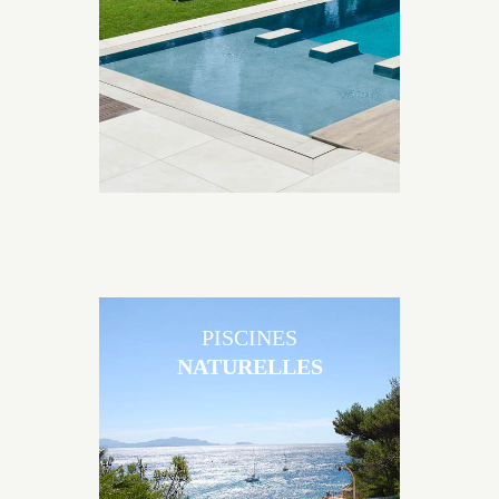
matériaux et de revêtements et les nombreuses
options disponibles, miroir, couloir de nage, plage
immergée, débordement.
PISCINES
NATURELLES
Les piscines en béton naturelles Jacques Brens sont
originales, elles s’intègrent parfaitement à leur