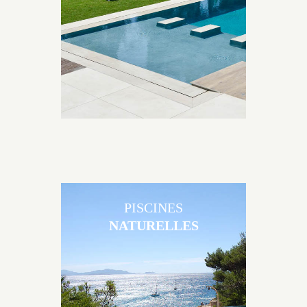
matériaux et de revêtements et les nombreuses
options disponibles, miroir, couloir de nage, plage
immergée, débordement.
PISCINES
NATURELLES
Les piscines en béton naturelles Jacques Brens sont
originales, elles s’intègrent parfaitement à leur