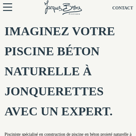
NOS PISCINES
CONTACT
NOTRE TECHNIQUE
IMAGINEZ VOTRE
RÉNOVATION
PISCINE BÉTON
NOTRE SOCIÉTÉ
NATURELLE À
NOS CONSEILS
JONQUERETTES
NOS AGENCES
AVEC UN EXPERT.
CONTACTEZ-NOUS
Pisciniste spécialisé en construction de piscine en béton projeté naturelle à