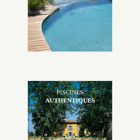
environnement grâce à un jeu de volume et de
matière sur-mesure conçu par notre bureau d’étude
spécialisé.
PISCINES
AUTHENTIQUES
Les piscines en béton authentiques Jacques Brens se
démarquent par la noblesse des matériaux
utilisés pour garder un aspect ancien, retrouver une