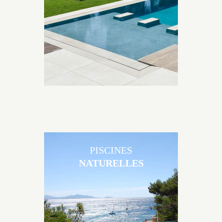
matériaux et de revêtements et les nombreuses
options disponibles, miroir, couloir de nage, plage
immergée, débordement.
PISCINES
NATURELLES
Les piscines en béton naturelles Jacques Brens sont
originales, elles s’intègrent parfaitement à leur