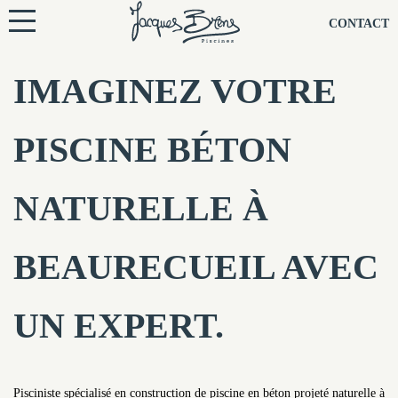
NOS PISCINES
CONTACT
NOTRE TECHNIQUE
IMAGINEZ VOTRE
RÉNOVATION
PISCINE BÉTON
NOTRE SOCIÉTÉ
NATURELLE À
NOS CONSEILS
BEAURECUEIL AVEC
NOS AGENCES
UN EXPERT.
CONTACTEZ-NOUS
Pisciniste spécialisé en construction de piscine en béton projeté naturelle à