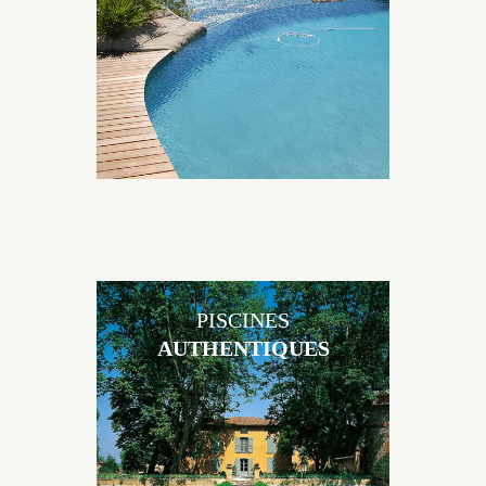
environnement grâce à un jeu de volume et de
matière sur-mesure conçu par notre bureau d’étude
spécialisé.
PISCINES
AUTHENTIQUES
Les piscines en béton authentiques Jacques Brens se
démarquent par la noblesse des matériaux
utilisés pour garder un aspect ancien, retrouver une