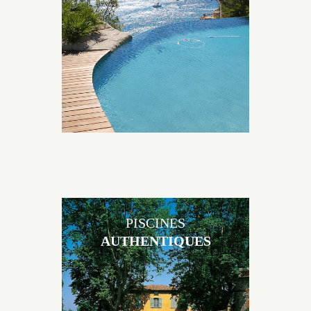
originales, elles s’intègrent parfaitement à leur
environnement grâce à un jeu de volume et de
matière sur-mesure conçu par notre bureau d’étude
spécialisé.
PISCINES
AUTHENTIQUES
Les piscines en béton authentiques Jacques Brens se
démarquent par la noblesse des matériaux