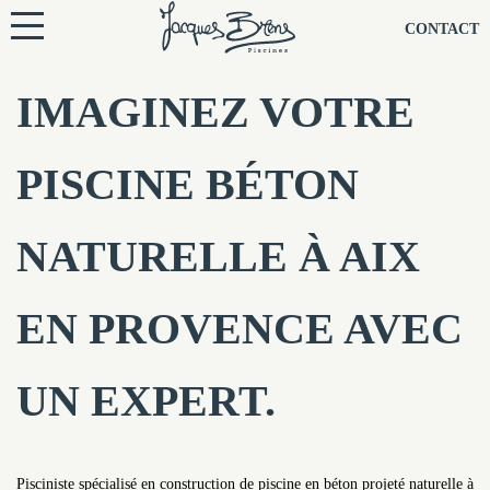
NOS PISCINES
CONTACT
NOTRE TECHNIQUE
IMAGINEZ VOTRE
RÉNOVATION
PISCINE BÉTON
NOTRE SOCIÉTÉ
NATURELLE À AIX
NOS CONSEILS
EN PROVENCE AVEC
NOS AGENCES
UN EXPERT.
CONTACTEZ-NOUS
Pisciniste spécialisé en construction de piscine en béton projeté naturelle à