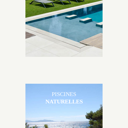
Brens sont uniques grâce au large choix de
matériaux et de revêtements et les nombreuses
options disponibles, miroir, couloir de nage, plage
immergée, débordement.
PISCINES
NATURELLES
Les piscines en béton naturelles Jacques Brens sont