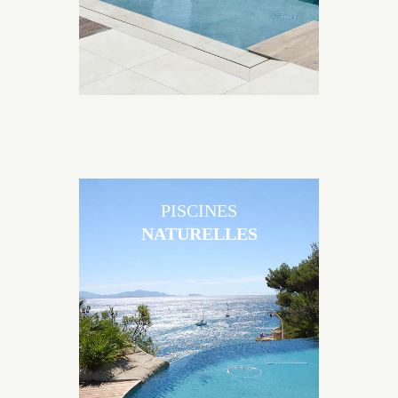
PISCINES
NATURELLES
Les piscines en béton naturelles Jacques Brens sont
originales, elles s’intègrent parfaitement à leur
environnement grâce à un jeu de volume et de
matière sur-mesure conçu par notre bureau d’étude
spécialisé.