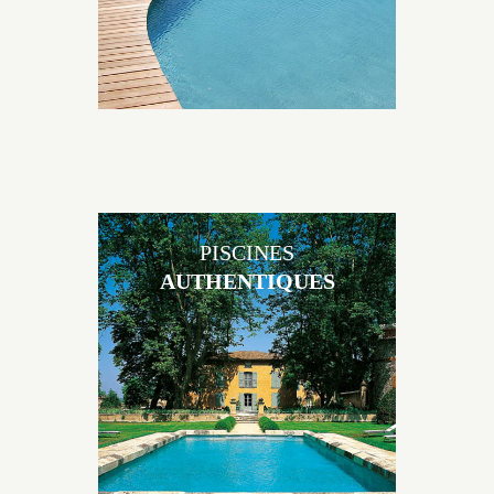
PISCINES
AUTHENTIQUES
Les piscines en béton authentiques Jacques Brens se
démarquent par la noblesse des matériaux
utilisés pour garder un aspect ancien, retrouver une
patine naturelle ou créer un ornement de pierres de
taille.