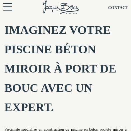
NOS PISCINES
CONTACT
NOTRE TECHNIQUE
IMAGINEZ VOTRE
RÉNOVATION
PISCINE BÉTON
NOTRE SOCIÉTÉ
MIROIR À PORT DE
NOS CONSEILS
BOUC AVEC UN
NOS AGENCES
EXPERT.
CONTACTEZ-NOUS
Pisciniste spécialisé en construction de piscine en béton projeté miroir à