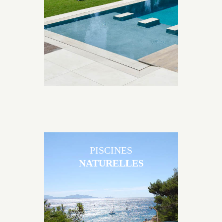
matériaux et de revêtements et les nombreuses
options disponibles, miroir, couloir de nage, plage
immergée, débordement.
PISCINES
NATURELLES
Les piscines en béton naturelles Jacques Brens sont
originales, elles s’intègrent parfaitement à leur