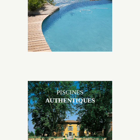
environnement grâce à un jeu de volume et de
matière sur-mesure conçu par notre bureau d’étude
spécialisé.
PISCINES
AUTHENTIQUES
Les piscines en béton authentiques Jacques Brens se
démarquent par la noblesse des matériaux
utilisés pour garder un aspect ancien, retrouver une