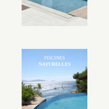
PISCINES
NATURELLES
Les piscines en béton naturelles Jacques Brens sont
originales, elles s’intègrent parfaitement à leur
environnement grâce à un jeu de volume et de
matière sur-mesure conçu par notre bureau d’étude
spécialisé.