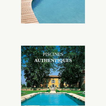
PISCINES
AUTHENTIQUES
Les piscines en béton authentiques Jacques Brens se
démarquent par la noblesse des matériaux
utilisés pour garder un aspect ancien, retrouver une
patine naturelle ou créer un ornement de pierres de
taille.