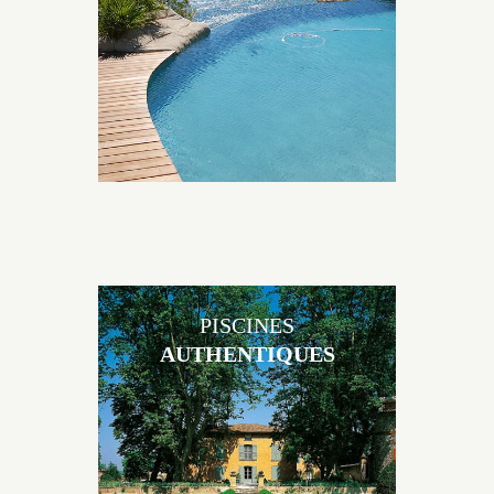
environnement grâce à un jeu de volume et de
matière sur-mesure conçu par notre bureau d’étude
spécialisé.
PISCINES
AUTHENTIQUES
Les piscines en béton authentiques Jacques Brens se
démarquent par la noblesse des matériaux
utilisés pour garder un aspect ancien, retrouver une