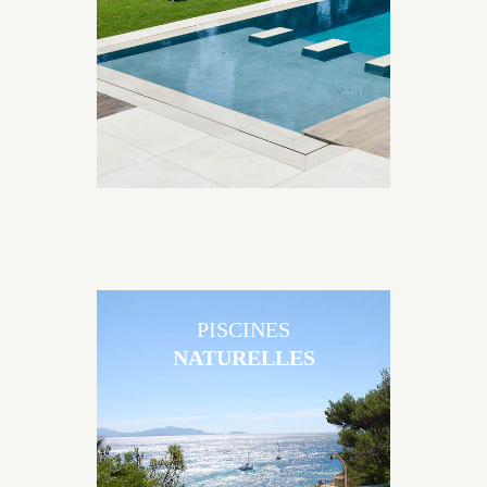
matériaux et de revêtements et les nombreuses
options disponibles, miroir, couloir de nage, plage
immergée, débordement.
PISCINES
NATURELLES
Les piscines en béton naturelles Jacques Brens sont
originales, elles s’intègrent parfaitement à leur