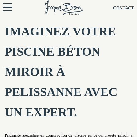
NOS PISCINES
CONTACT
NOTRE TECHNIQUE
IMAGINEZ VOTRE
RÉNOVATION
PISCINE BÉTON
NOTRE SOCIÉTÉ
MIROIR À
NOS CONSEILS
PELISSANNE AVEC
NOS AGENCES
UN EXPERT.
CONTACTEZ-NOUS
Pisciniste spécialisé en construction de piscine en béton projeté miroir à