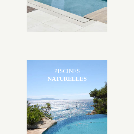
PISCINES
NATURELLES
Les piscines en béton naturelles Jacques Brens sont
originales, elles s’intègrent parfaitement à leur
environnement grâce à un jeu de volume et de
matière sur-mesure conçu par notre bureau d’étude
spécialisé.