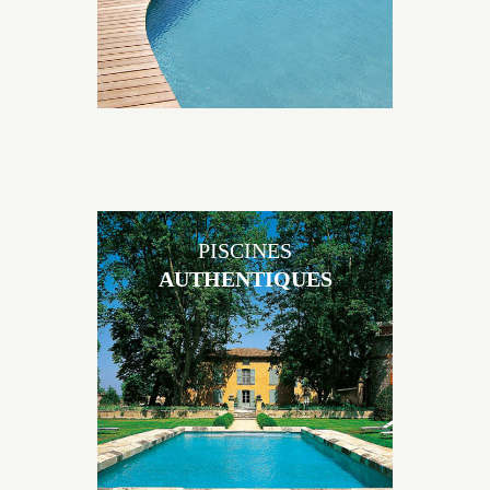
PISCINES
AUTHENTIQUES
Les piscines en béton authentiques Jacques Brens se
démarquent par la noblesse des matériaux
utilisés pour garder un aspect ancien, retrouver une
patine naturelle ou créer un ornement de pierres de
taille.