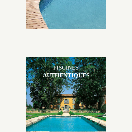
PISCINES
AUTHENTIQUES
Les piscines en béton authentiques Jacques Brens se
démarquent par la noblesse des matériaux
utilisés pour garder un aspect ancien, retrouver une
patine naturelle ou créer un ornement de pierres de
taille.