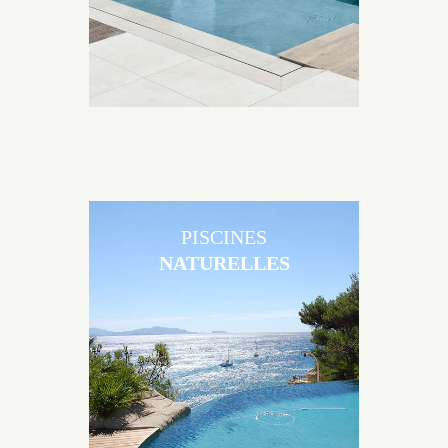
PISCINES
NATURELLES
Les piscines en béton naturelles Jacques Brens sont
originales, elles s’intègrent parfaitement à leur
environnement grâce à un jeu de volume et de
matière sur-mesure conçu par notre bureau d’étude
spécialisé.