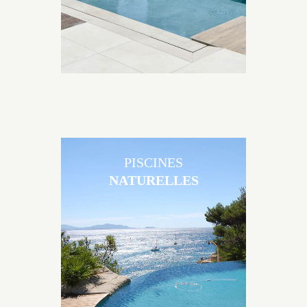
PISCINES
NATURELLES
Les piscines en béton naturelles Jacques Brens sont
originales, elles s’intègrent parfaitement à leur
environnement grâce à un jeu de volume et de
matière sur-mesure conçu par notre bureau d’étude
spécialisé.