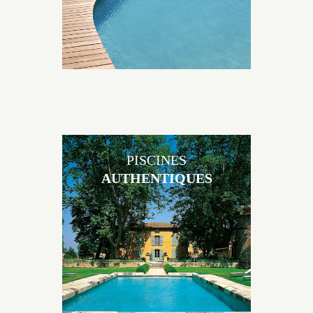
PISCINES
AUTHENTIQUES
Les piscines en béton authentiques Jacques Brens se
démarquent par la noblesse des matériaux
utilisés pour garder un aspect ancien, retrouver une
patine naturelle ou créer un ornement de pierres de
taille.