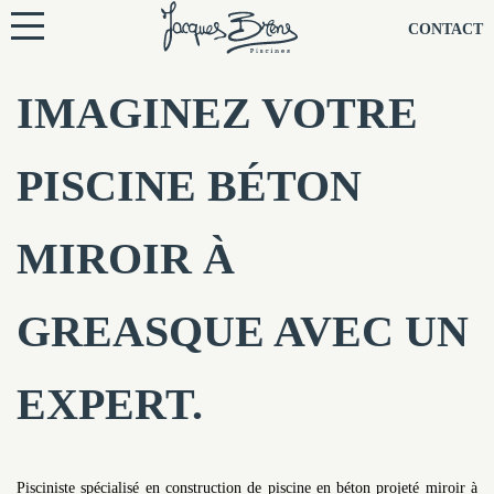
NOS PISCINES
CONTACT
NOTRE TECHNIQUE
IMAGINEZ VOTRE
RÉNOVATION
PISCINE BÉTON
NOTRE SOCIÉTÉ
MIROIR À
NOS CONSEILS
GREASQUE AVEC UN
NOS AGENCES
EXPERT.
CONTACTEZ-NOUS
Pisciniste spécialisé en construction de piscine en béton projeté miroir à