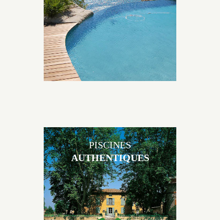
environnement grâce à un jeu de volume et de
matière sur-mesure conçu par notre bureau d’étude
spécialisé.
PISCINES
AUTHENTIQUES
Les piscines en béton authentiques Jacques Brens se
démarquent par la noblesse des matériaux
utilisés pour garder un aspect ancien, retrouver une