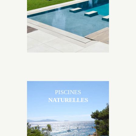
matériaux et de revêtements et les nombreuses
options disponibles, miroir, couloir de nage, plage
immergée, débordement.
PISCINES
NATURELLES
Les piscines en béton naturelles Jacques Brens sont
originales, elles s’intègrent parfaitement à leur