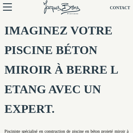
NOS PISCINES
CONTACT
NOTRE TECHNIQUE
IMAGINEZ VOTRE
RÉNOVATION
PISCINE BÉTON
NOTRE SOCIÉTÉ
MIROIR À BERRE L
NOS CONSEILS
ETANG AVEC UN
NOS AGENCES
EXPERT.
CONTACTEZ-NOUS
Pisciniste spécialisé en construction de piscine en béton projeté miroir à