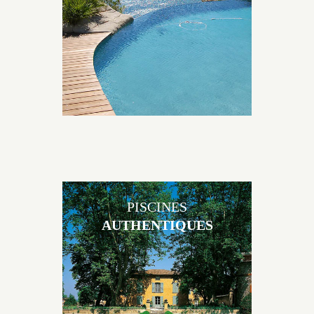
environnement grâce à un jeu de volume et de
matière sur-mesure conçu par notre bureau d’étude
spécialisé.
PISCINES
AUTHENTIQUES
Les piscines en béton authentiques Jacques Brens se
démarquent par la noblesse des matériaux
utilisés pour garder un aspect ancien, retrouver une