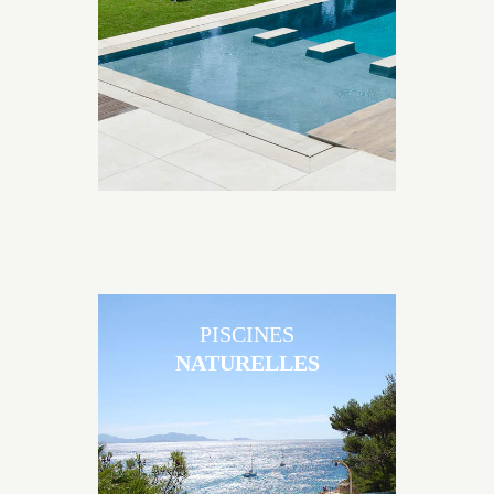
matériaux et de revêtements et les nombreuses
options disponibles, miroir, couloir de nage, plage
immergée, débordement.
PISCINES
NATURELLES
Les piscines en béton naturelles Jacques Brens sont
originales, elles s’intègrent parfaitement à leur