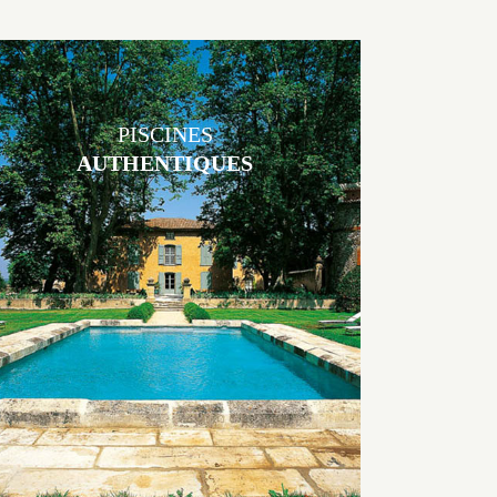
PISCINES
AUTHENTIQUES
Les piscines en béton authentiques Jacques Brens se démarquent par
la noblesse des matériaux
utilisés pour garder un aspect ancien, retrouver une patine naturelle
ou créer un ornement de pierres de taille.