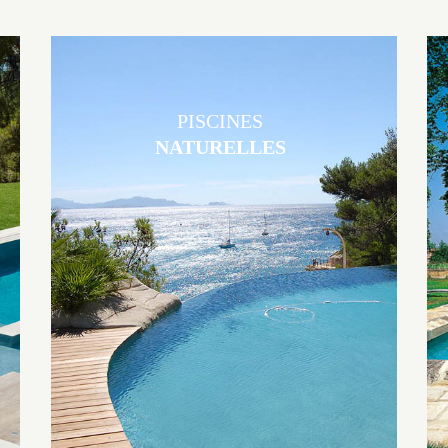
PISCINES
NATURELLES
Les piscines en béton naturelles Jacques Brens sont originales, elles
s’intègrent parfaitement à leur environnement grâce à un jeu de
volume et de matière sur-mesure conçu par notre bureau d’étude
spécialisé.