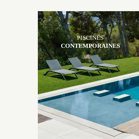
PISCINES
CONTEMPORAINES
Les piscines en béton contemporaines Jacques Brens sont uniques
grâce au large choix de matériaux et de revêtements et les
nombreuses options disponibles, miroir, couloir de nage, plage
immergée, débordement.