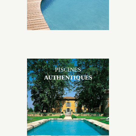
PISCINES
AUTHENTIQUES
Les piscines en béton authentiques Jacques Brens se
démarquent par la noblesse des matériaux
utilisés pour garder un aspect ancien, retrouver une
patine naturelle ou créer un ornement de pierres de
taille.