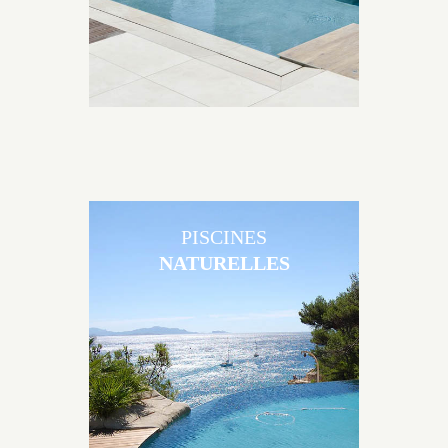
PISCINES
NATURELLES
Les piscines en béton naturelles Jacques Brens sont
originales, elles s’intègrent parfaitement à leur
environnement grâce à un jeu de volume et de
matière sur-mesure conçu par notre bureau d’étude
spécialisé.