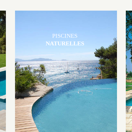
PISCINES
NATURELLES
Les piscines en béton naturelles Jacques Brens sont originales, elles
s’intègrent parfaitement à leur environnement grâce à un jeu de
volume et de matière sur-mesure conçu par notre bureau d’étude
spécialisé.