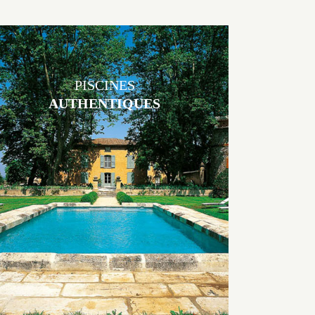
PISCINES
AUTHENTIQUES
Les piscines en béton authentiques Jacques Brens se démarquent par
la noblesse des matériaux
utilisés pour garder un aspect ancien, retrouver une patine naturelle
ou créer un ornement de pierres de taille.