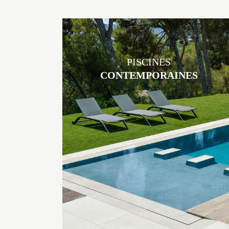
PISCINES
CONTEMPORAINES
Les piscines en béton contemporaines Jacques Brens sont uniques
grâce au large choix de matériaux et de revêtements et les
nombreuses options disponibles, miroir, couloir de nage, plage
immergée, débordement.