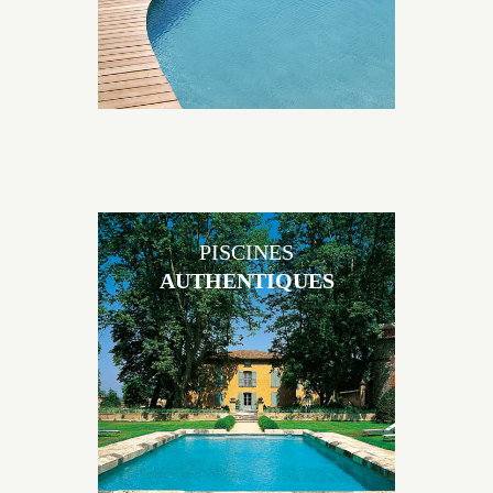
PISCINES
AUTHENTIQUES
Les piscines en béton authentiques Jacques Brens se
démarquent par la noblesse des matériaux
utilisés pour garder un aspect ancien, retrouver une
patine naturelle ou créer un ornement de pierres de
taille.