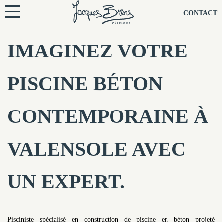
NOS PISCINES
CONTACT
NOTRE TECHNIQUE
IMAGINEZ VOTRE
RÉNOVATION
PISCINE BÉTON
NOTRE SOCIÉTÉ
CONTEMPORAINE À
NOS CONSEILS
VALENSOLE AVEC
NOS AGENCES
UN EXPERT.
CONTACTEZ-NOUS
Pisciniste spécialisé en construction de piscine en béton projeté