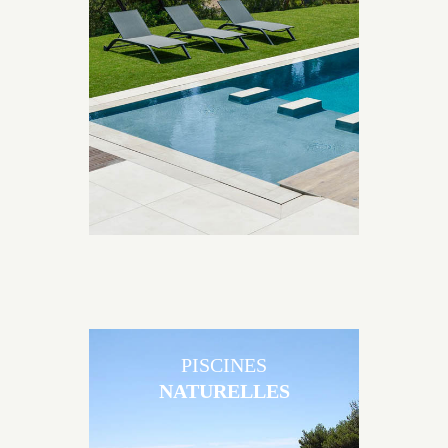
Les piscines en béton contemporaines Jacques
Brens sont uniques grâce au large choix de
matériaux et de revêtements et les nombreuses
options disponibles, miroir, couloir de nage, plage
immergée, débordement.
PISCINES
NATURELLES