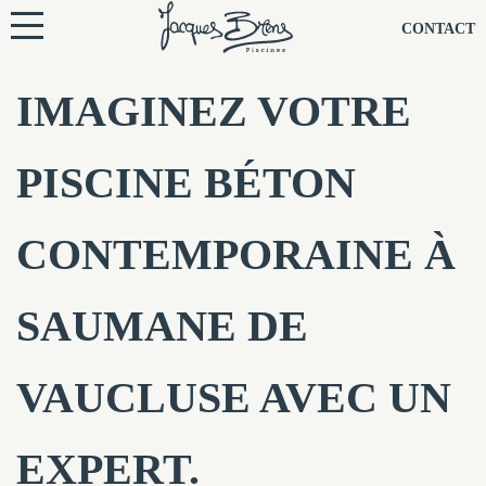
NOS PISCINES
CONTACT
NOTRE TECHNIQUE
IMAGINEZ VOTRE
RÉNOVATION
PISCINE BÉTON
NOTRE SOCIÉTÉ
CONTEMPORAINE À
NOS CONSEILS
SAUMANE DE
NOS AGENCES
VAUCLUSE AVEC UN
CONTACTEZ-NOUS
EXPERT.