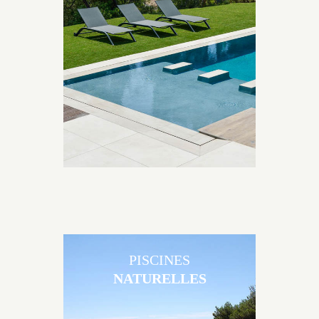
Les piscines en béton contemporaines Jacques
Brens sont uniques grâce au large choix de
matériaux et de revêtements et les nombreuses
options disponibles, miroir, couloir de nage, plage
immergée, débordement.
PISCINES
NATURELLES