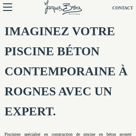
NOS PISCINES
CONTACT
NOTRE TECHNIQUE
IMAGINEZ VOTRE
RÉNOVATION
PISCINE BÉTON
NOTRE SOCIÉTÉ
CONTEMPORAINE À
NOS CONSEILS
ROGNES AVEC UN
NOS AGENCES
EXPERT.
CONTACTEZ-NOUS
Pisciniste spécialisé en construction de piscine en béton projeté