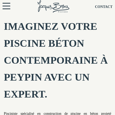
NOS PISCINES
CONTACT
NOTRE TECHNIQUE
IMAGINEZ VOTRE
RÉNOVATION
PISCINE BÉTON
NOTRE SOCIÉTÉ
CONTEMPORAINE À
NOS CONSEILS
PEYPIN AVEC UN
NOS AGENCES
EXPERT.
CONTACTEZ-NOUS
Pisciniste spécialisé en construction de piscine en béton projeté