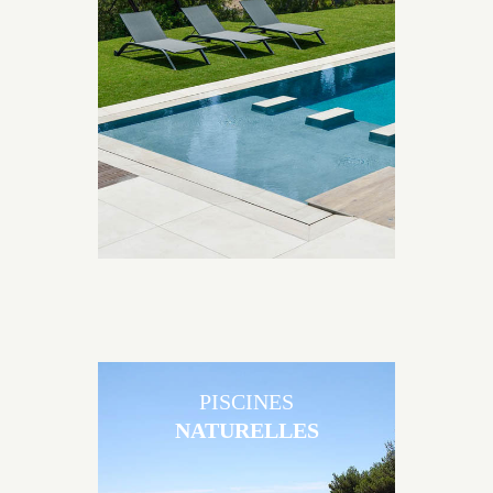
Les piscines en béton contemporaines Jacques
Brens sont uniques grâce au large choix de
matériaux et de revêtements et les nombreuses
options disponibles, miroir, couloir de nage, plage
immergée, débordement.
PISCINES
NATURELLES