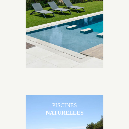
Les piscines en béton contemporaines Jacques
Brens sont uniques grâce au large choix de
matériaux et de revêtements et les nombreuses
options disponibles, miroir, couloir de nage, plage
immergée, débordement.
PISCINES
NATURELLES