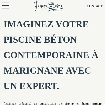
NOS PISCINES
CONTACT
NOTRE TECHNIQUE
IMAGINEZ VOTRE
RÉNOVATION
PISCINE BÉTON
NOTRE SOCIÉTÉ
CONTEMPORAINE À
NOS CONSEILS
MARIGNANE AVEC
NOS AGENCES
UN EXPERT.
CONTACTEZ-NOUS
Pisciniste spécialisé en construction de piscine en béton projeté