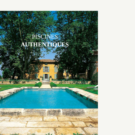
PISCINES
AUTHENTIQUES
Les piscines en béton authentiques Jacques Brens se démarquent par
la noblesse des matériaux
utilisés pour garder un aspect ancien, retrouver une patine naturelle
ou créer un ornement de pierres de taille.