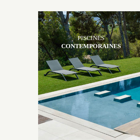
PISCINES
CONTEMPORAINES
Les piscines en béton contemporaines Jacques Brens sont uniques
grâce au large choix de matériaux et de revêtements et les
nombreuses options disponibles, miroir, couloir de nage, plage
immergée, débordement.