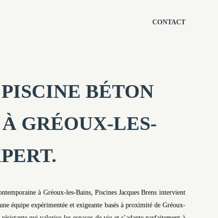
CONTACT
PISCINE BÉTON
À GRÉOUX-LES-
XPERT.
 contemporaine à Gréoux-les-Bains, Piscines Jacques Brens intervient
 une équipe expérimentée et exigeante basés à proximité de Gréoux-
résistante qui valorise les espaces de vie et s’adapte parfaitement à