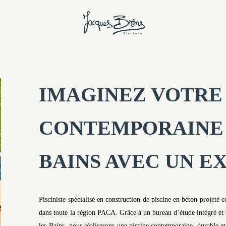
IMAGINEZ VOTRE 
CONTEMPORAINE 
BAINS AVEC UN E
Pisciniste spécialisé en construction de piscine en béton projeté
dans toute la région PACA. Grâce à un bureau d’étude intégré et
les-Bains, nous réaliserons une piscine contemporaine, durable et 