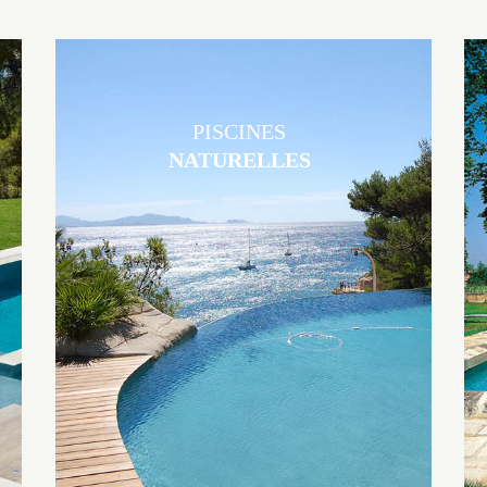
PISCINES
NATURELLES
Les piscines en béton naturelles Jacques Brens sont originales, elles
s’intègrent parfaitement à leur environnement grâce à un jeu de
volume et de matière sur-mesure conçu par notre bureau d’étude
spécialisé.