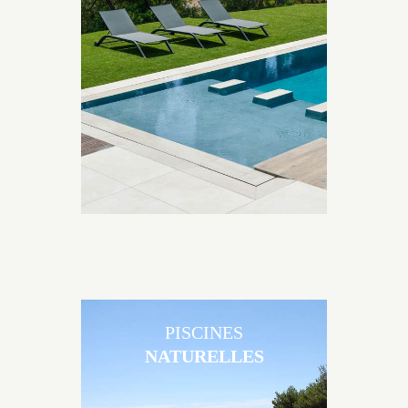
Les piscines en béton contemporaines Jacques
Brens sont uniques grâce au large choix de
matériaux et de revêtements et les nombreuses
options disponibles, miroir, couloir de nage, plage
immergée, débordement.
PISCINES
NATURELLES