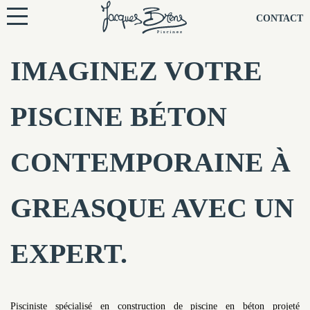
NOS PISCINES
CONTACT
NOTRE TECHNIQUE
IMAGINEZ VOTRE
RÉNOVATION
PISCINE BÉTON
NOTRE SOCIÉTÉ
CONTEMPORAINE À
NOS CONSEILS
GREASQUE AVEC UN
NOS AGENCES
EXPERT.
CONTACTEZ-NOUS
Pisciniste spécialisé en construction de piscine en béton projeté