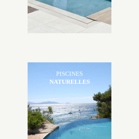
PISCINES
NATURELLES
Les piscines en béton naturelles Jacques Brens sont
originales, elles s’intègrent parfaitement à leur
environnement grâce à un jeu de volume et de
matière sur-mesure conçu par notre bureau d’étude
spécialisé.