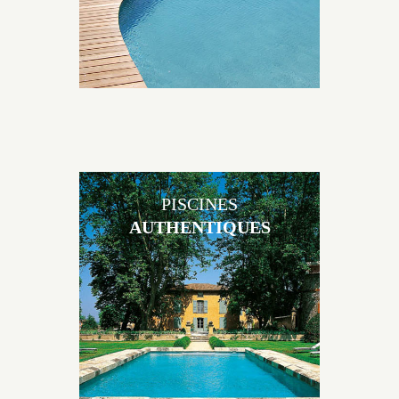
PISCINES
AUTHENTIQUES
Les piscines en béton authentiques Jacques Brens se
démarquent par la noblesse des matériaux
utilisés pour garder un aspect ancien, retrouver une
patine naturelle ou créer un ornement de pierres de
taille.