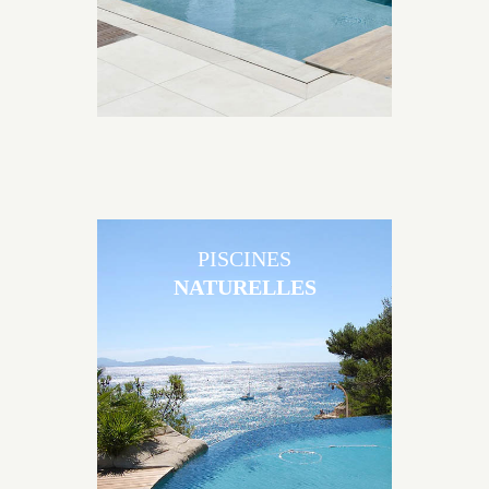
PISCINES
NATURELLES
Les piscines en béton naturelles Jacques Brens sont
originales, elles s’intègrent parfaitement à leur
environnement grâce à un jeu de volume et de
matière sur-mesure conçu par notre bureau d’étude
spécialisé.