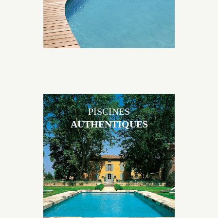
PISCINES
AUTHENTIQUES
Les piscines en béton authentiques Jacques Brens se
démarquent par la noblesse des matériaux
utilisés pour garder un aspect ancien, retrouver une
patine naturelle ou créer un ornement de pierres de
taille.