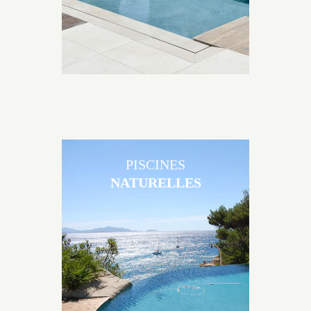
PISCINES
NATURELLES
Les piscines en béton naturelles Jacques Brens sont
originales, elles s’intègrent parfaitement à leur
environnement grâce à un jeu de volume et de
matière sur-mesure conçu par notre bureau d’étude
spécialisé.