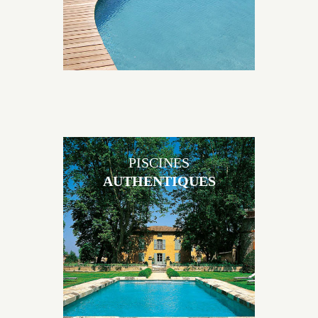
PISCINES
AUTHENTIQUES
Les piscines en béton authentiques Jacques Brens se
démarquent par la noblesse des matériaux
utilisés pour garder un aspect ancien, retrouver une
patine naturelle ou créer un ornement de pierres de
taille.