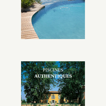
environnement grâce à un jeu de volume et de
matière sur-mesure conçu par notre bureau d’étude
spécialisé.
PISCINES
AUTHENTIQUES
Les piscines en béton authentiques Jacques Brens se
démarquent par la noblesse des matériaux
utilisés pour garder un aspect ancien, retrouver une