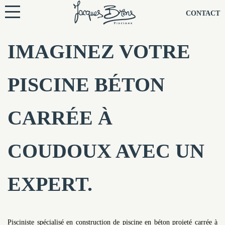
NOS PISCINES
CONTACT
NOTRE TECHNIQUE
IMAGINEZ VOTRE
RÉNOVATION
PISCINE BÉTON
NOTRE SOCIÉTÉ
CARRÉE À
NOS CONSEILS
COUDOUX AVEC UN
NOS AGENCES
EXPERT.
CONTACTEZ-NOUS
Pisciniste spécialisé en construction de piscine en béton projeté carrée à