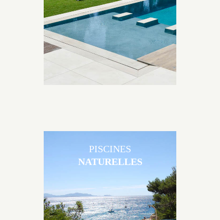
matériaux et de revêtements et les nombreuses
options disponibles, miroir, couloir de nage, plage
immergée, débordement.
PISCINES
NATURELLES
Les piscines en béton naturelles Jacques Brens sont
originales, elles s’intègrent parfaitement à leur