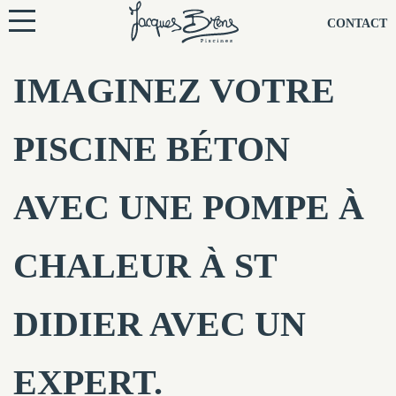
NOS PISCINES
CONTACT
NOTRE TECHNIQUE
IMAGINEZ VOTRE
RÉNOVATION
PISCINE BÉTON
NOTRE SOCIÉTÉ
AVEC UNE POMPE À
NOS CONSEILS
CHALEUR À ST
NOS AGENCES
DIDIER AVEC UN
CONTACTEZ-NOUS
EXPERT.