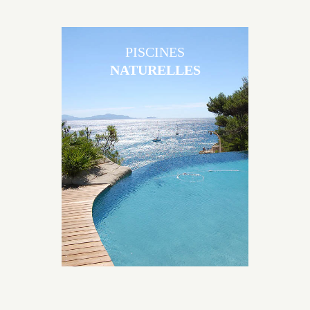
PISCINES
NATURELLES
Les piscines en béton naturelles Jacques Brens sont
originales, elles s’intègrent parfaitement à leur
environnement grâce à un jeu de volume et de
matière sur-mesure conçu par notre bureau d’étude
spécialisé.