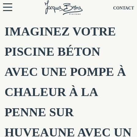
NOS PISCINES
CONTACT
NOTRE TECHNIQUE
IMAGINEZ VOTRE
RÉNOVATION
PISCINE BÉTON
NOTRE SOCIÉTÉ
AVEC UNE POMPE À
NOS CONSEILS
CHALEUR À LA
NOS AGENCES
PENNE SUR
CONTACTEZ-NOUS
HUVEAUNE AVEC UN