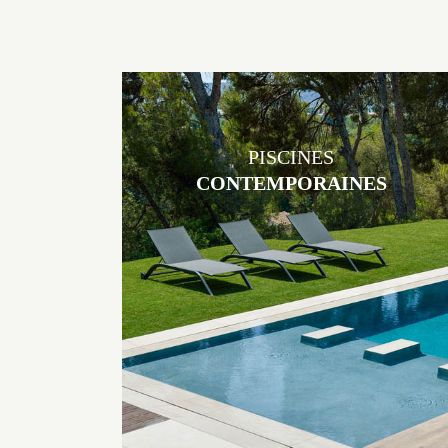
PISCINES
CONTEMPORAINES
Les piscines en béton contemporaines Jacques Brens sont uniques
grâce au large choix de matériaux et de revêtements et les
nombreuses options disponibles, miroir, couloir de nage, plage
immergée, débordement.