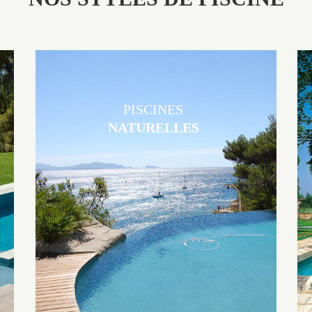
PISCINES
NATURELLES
Les piscines en béton naturelles Jacques Brens sont originales, elles
s’intègrent parfaitement à leur environnement grâce à un jeu de
volume et de matière sur-mesure conçu par notre bureau d’étude
spécialisé.