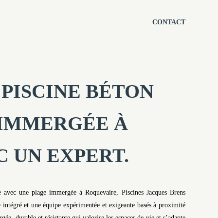
CONTACT
PISCINE BÉTON
 IMMERGÉE À
 UN EXPERT.
eté avec une plage immergée à Roquevaire, Piscines Jacques Brens
 intégré et une équipe expérimentée et exigeante basés à proximité
e, durable et résistante qui valorise les espaces de vie et s’adapte