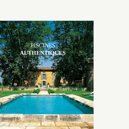
PISCINES
AUTHENTIQUES
Les piscines en béton authentiques Jacques Brens se démarquent par
la noblesse des matériaux
utilisés pour garder un aspect ancien, retrouver une patine naturelle
ou créer un ornement de pierres de taille.