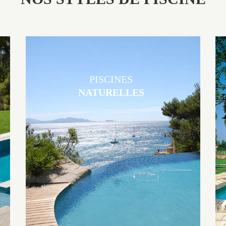
PISCINES
NATURELLES
Les piscines en béton naturelles Jacques Brens sont originales, elles
s’intègrent parfaitement à leur environnement grâce à un jeu de
volume et de matière sur-mesure conçu par notre bureau d’étude
spécialisé.