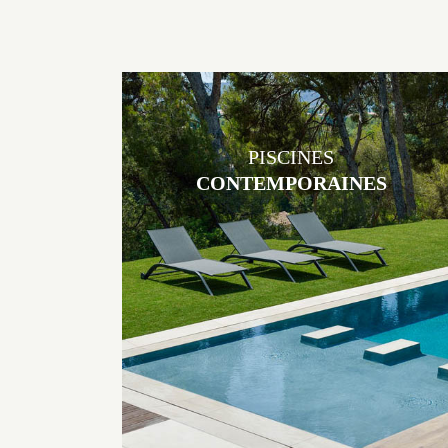
PISCINES
CONTEMPORAINES
Les piscines en béton contemporaines Jacques Brens sont uniques
grâce au large choix de matériaux et de revêtements et les
nombreuses options disponibles, miroir, couloir de nage, plage
immergée, débordement.