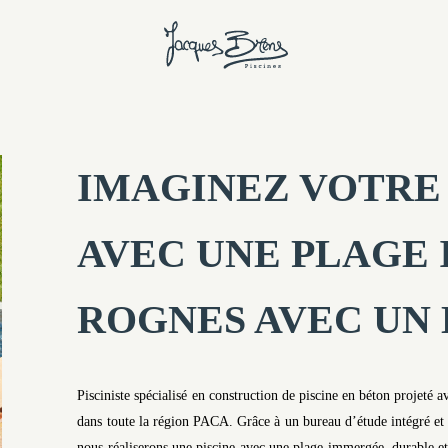
IMAGINEZ VOTRE 
AVEC UNE PLAGE
ROGNES AVEC UN 
Pisciniste spécialisé en construction de piscine en béton projeté
dans toute la région PACA. Grâce à un bureau d’étude intégré et
nous réaliserons une piscine avec une plage immergée, durable et r