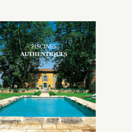
PISCINES
AUTHENTIQUES
Les piscines en béton authentiques Jacques Brens se démarquent par
la noblesse des matériaux
utilisés pour garder un aspect ancien, retrouver une patine naturelle
ou créer un ornement de pierres de taille.