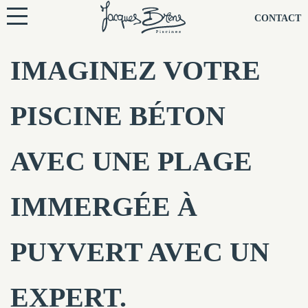
NOS PISCINES
CONTACT
NOTRE TECHNIQUE
IMAGINEZ VOTRE
RÉNOVATION
PISCINE BÉTON
NOTRE SOCIÉTÉ
AVEC UNE PLAGE
NOS CONSEILS
IMMERGÉE À
NOS AGENCES
PUYVERT AVEC UN
CONTACTEZ-NOUS
EXPERT.