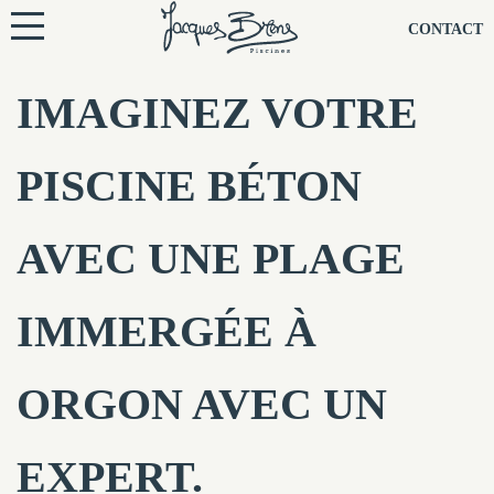
NOS PISCINES
CONTACT
NOTRE TECHNIQUE
IMAGINEZ VOTRE
RÉNOVATION
PISCINE BÉTON
NOTRE SOCIÉTÉ
AVEC UNE PLAGE
NOS CONSEILS
IMMERGÉE À
NOS AGENCES
ORGON AVEC UN
CONTACTEZ-NOUS
EXPERT.