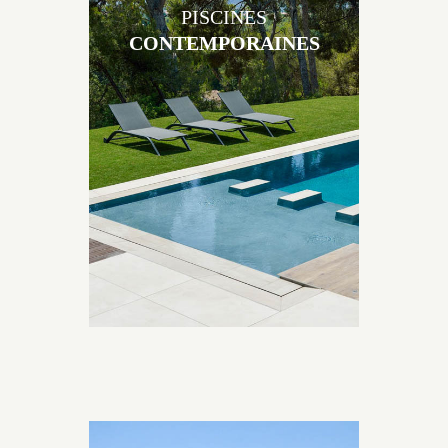
PISCINES
CONTEMPORAINES
Les piscines en béton contemporaines Jacques
Brens sont uniques grâce au large choix de
matériaux et de revêtements et les nombreuses
options disponibles, miroir, couloir de nage, plage
immergée, débordement.