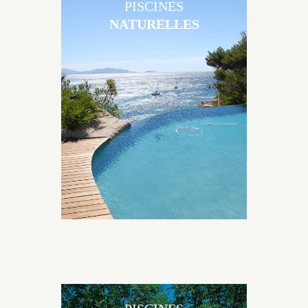
PISCINES
NATURELLES
Les piscines en béton naturelles Jacques Brens sont
originales, elles s’intègrent parfaitement à leur
environnement grâce à un jeu de volume et de
matière sur-mesure conçu par notre bureau d’étude
spécialisé.