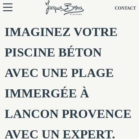
NOS PISCINES
CONTACT
NOTRE TECHNIQUE
IMAGINEZ VOTRE
RÉNOVATION
PISCINE BÉTON
NOTRE SOCIÉTÉ
AVEC UNE PLAGE
NOS CONSEILS
IMMERGÉE À
NOS AGENCES
LANCON PROVENCE
CONTACTEZ-NOUS
AVEC UN EXPERT.