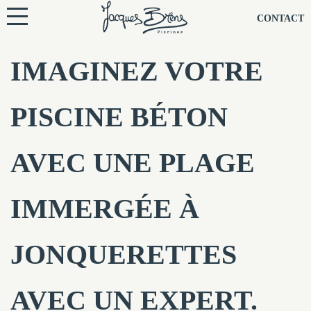
NOS PISCINES
CONTACT
NOTRE TECHNIQUE
IMAGINEZ VOTRE
RÉNOVATION
PISCINE BÉTON
NOTRE SOCIÉTÉ
AVEC UNE PLAGE
NOS CONSEILS
IMMERGÉE À
NOS AGENCES
JONQUERETTES
CONTACTEZ-NOUS
AVEC UN EXPERT.