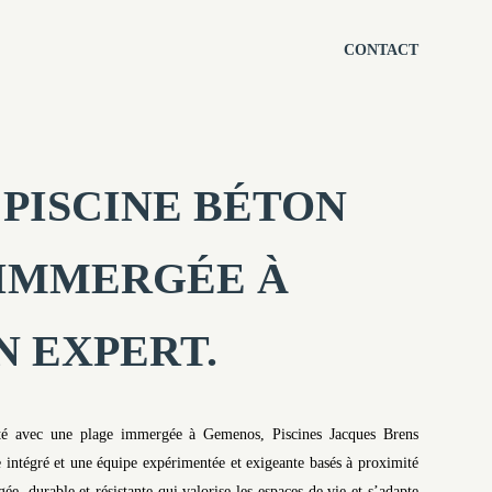
CONTACT
PISCINE BÉTON
 IMMERGÉE À
N EXPERT.
ojeté avec une plage immergée à Gemenos, Piscines Jacques Brens
 intégré et une équipe expérimentée et exigeante basés à proximité
, durable et résistante qui valorise les espaces de vie et s’adapte