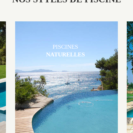
PISCINES
NATURELLES
Les piscines en béton naturelles Jacques Brens sont originales, elles
s’intègrent parfaitement à leur environnement grâce à un jeu de
volume et de matière sur-mesure conçu par notre bureau d’étude
spécialisé.