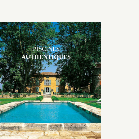
PISCINES
AUTHENTIQUES
Les piscines en béton authentiques Jacques Brens se démarquent par
la noblesse des matériaux
utilisés pour garder un aspect ancien, retrouver une patine naturelle
ou créer un ornement de pierres de taille.