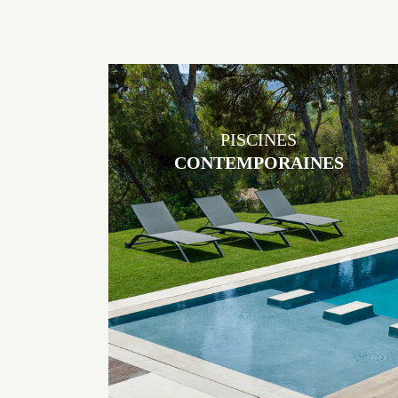
PISCINES
CONTEMPORAINES
Les piscines en béton contemporaines Jacques Brens sont uniques
grâce au large choix de matériaux et de revêtements et les
nombreuses options disponibles, miroir, couloir de nage, plage
immergée, débordement.