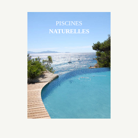
PISCINES
NATURELLES
Les piscines en béton naturelles Jacques Brens sont
originales, elles s’intègrent parfaitement à leur
environnement grâce à un jeu de volume et de
matière sur-mesure conçu par notre bureau d’étude
spécialisé.