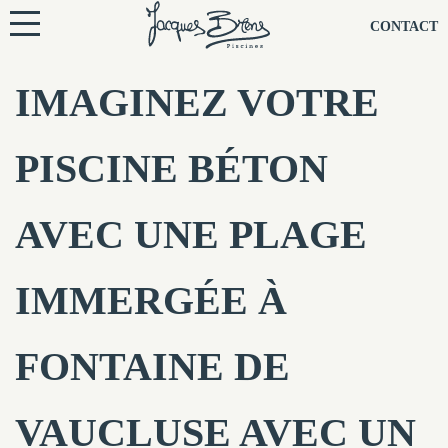
NOS PISCINES
CONTACT
NOTRE TECHNIQUE
IMAGINEZ VOTRE
RÉNOVATION
PISCINE BÉTON
NOTRE SOCIÉTÉ
AVEC UNE PLAGE
NOS CONSEILS
IMMERGÉE À
NOS AGENCES
FONTAINE DE
CONTACTEZ-NOUS
VAUCLUSE AVEC UN