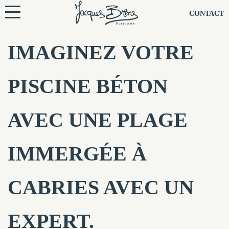
NOS PISCINES
CONTACT
NOTRE TECHNIQUE
IMAGINEZ VOTRE
RÉNOVATION
PISCINE BÉTON
NOTRE SOCIÉTÉ
AVEC UNE PLAGE
NOS CONSEILS
IMMERGÉE À
NOS AGENCES
CABRIES AVEC UN
CONTACTEZ-NOUS
EXPERT.