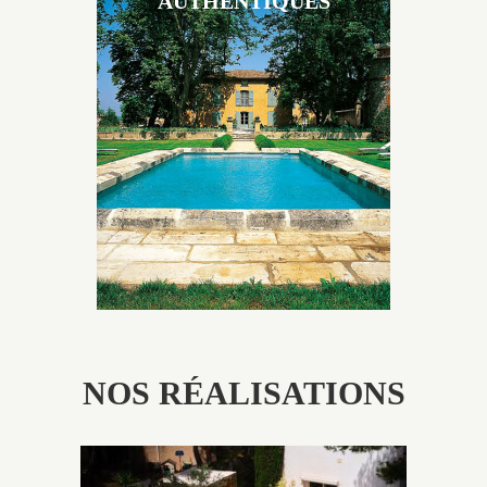
AUTHENTIQUES
Les piscines en béton authentiques Jacques Brens se
démarquent par la noblesse des matériaux
utilisés pour garder un aspect ancien, retrouver une
patine naturelle ou créer un ornement de pierres de
taille.
NOS RÉALISATIONS