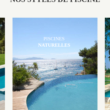
PISCINES
NATURELLES
Les piscines en béton naturelles Jacques Brens sont originales, elles
s’intègrent parfaitement à leur environnement grâce à un jeu de
volume et de matière sur-mesure conçu par notre bureau d’étude
spécialisé.