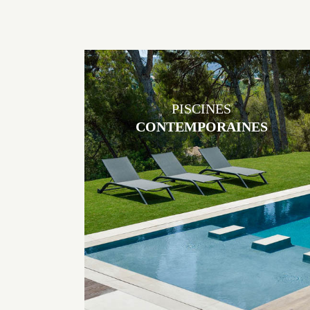
PISCINES
CONTEMPORAINES
Les piscines en béton contemporaines Jacques Brens sont uniques
grâce au large choix de matériaux et de revêtements et les
nombreuses options disponibles, miroir, couloir de nage, plage
immergée, débordement.