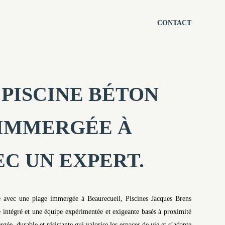
CONTACT
PISCINE BÉTON
 IMMERGÉE À
C UN EXPERT.
eté avec une plage immergée à Beaurecueil, Piscines Jacques Brens
 intégré et une équipe expérimentée et exigeante basés à proximité
ée, durable et résistante qui valorise les espaces de vie et s’adapte