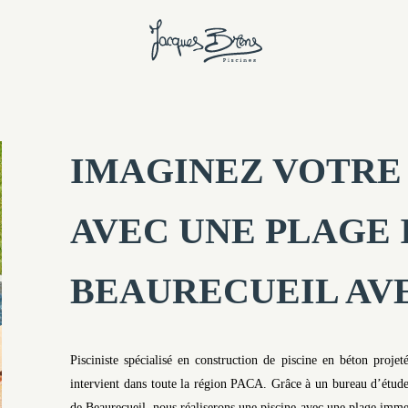
IMAGINEZ VOTRE 
AVEC UNE PLAGE
BEAURECUEIL AVE
Pisciniste spécialisé en construction de piscine en béton proj
intervient dans toute la région PACA. Grâce à un bureau d’étude
de Beaurecueil, nous réaliserons une piscine avec une plage immerg