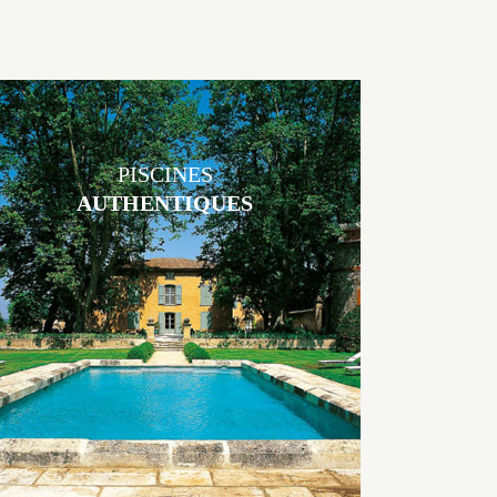
PISCINES
AUTHENTIQUES
Les piscines en béton authentiques Jacques Brens se démarquent par
la noblesse des matériaux
utilisés pour garder un aspect ancien, retrouver une patine naturelle
ou créer un ornement de pierres de taille.