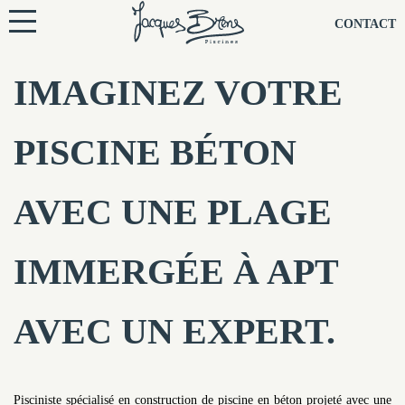
NOS PISCINES
CONTACT
NOTRE TECHNIQUE
IMAGINEZ VOTRE
RÉNOVATION
PISCINE BÉTON
NOTRE SOCIÉTÉ
AVEC UNE PLAGE
NOS CONSEILS
IMMERGÉE À APT
NOS AGENCES
AVEC UN EXPERT.
CONTACTEZ-NOUS
Pisciniste spécialisé en construction de piscine en béton projeté avec une