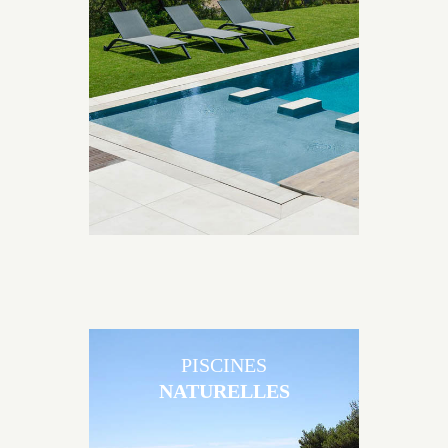
Les piscines en béton contemporaines Jacques
Brens sont uniques grâce au large choix de
matériaux et de revêtements et les nombreuses
options disponibles, miroir, couloir de nage, plage
immergée, débordement.
PISCINES
NATURELLES