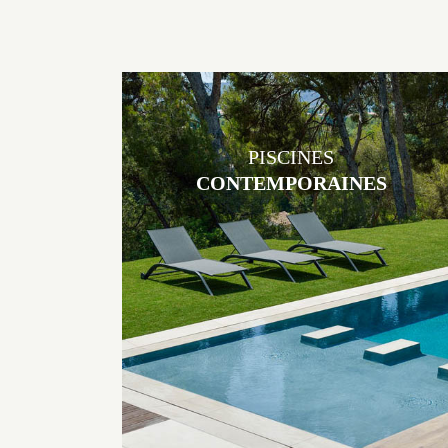
PISCINES
CONTEMPORAINES
Les piscines en béton contemporaines Jacques Brens sont uniques
grâce au large choix de matériaux et de revêtements et les
nombreuses options disponibles, miroir, couloir de nage, plage
immergée, débordement.