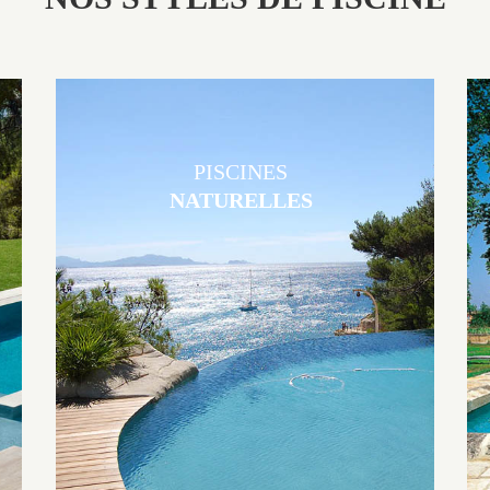
PISCINES
NATURELLES
Les piscines en béton naturelles Jacques Brens sont originales, elles
s’intègrent parfaitement à leur environnement grâce à un jeu de
volume et de matière sur-mesure conçu par notre bureau d’étude
spécialisé.