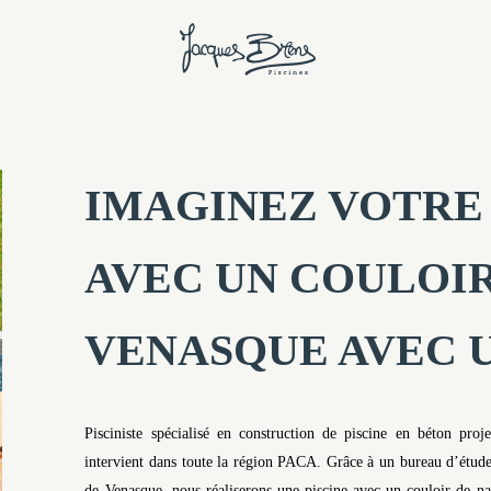
IMAGINEZ VOTRE 
AVEC UN COULOIR
VENASQUE AVEC U
Pisciniste spécialisé en construction de piscine en béton pro
intervient dans toute la région PACA. Grâce à un bureau d’étude
de Venasque, nous réaliserons une piscine avec un couloir de nage