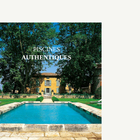
PISCINES
AUTHENTIQUES
Les piscines en béton authentiques Jacques Brens se démarquent par
la noblesse des matériaux
utilisés pour garder un aspect ancien, retrouver une patine naturelle
ou créer un ornement de pierres de taille.