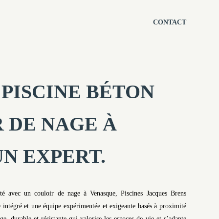
CONTACT
PISCINE BÉTON
 DE NAGE À
N EXPERT.
jeté avec un couloir de nage à Venasque, Piscines Jacques Brens
 intégré et une équipe expérimentée et exigeante basés à proximité
, durable et résistante qui valorise les espaces de vie et s’adapte